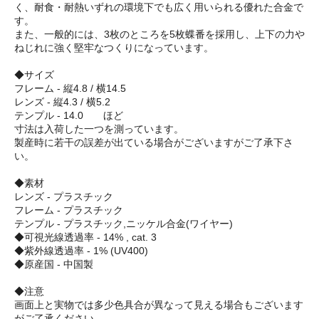
く、耐食・耐熱いずれの環境下でも広く用いられる優れた合金で
す。
また、一般的には、3枚のところを5枚蝶番を採用し、上下の力や
ねじれに強く堅牢なつくりになっています。
◆サイズ
フレーム - 縦4.8 / 横14.5
レンズ - 縦4.3 / 横5.2
テンプル - 14.0 ほど
寸法は入荷した一つを測っています。
製産時に若干の誤差が出ている場合がございますがご了承下さ
い。
◆素材
レンズ - プラスチック
フレーム - プラスチック
テンプル - プラスチック,ニッケル合金(ワイヤー)
◆可視光線透過率 - 14% , cat. 3
◆紫外線透過率 - 1% (UV400)
◆原産国 - 中国製
◆注意
画面上と実物では多少色具合が異なって見える場合もございます
がご了承ください。