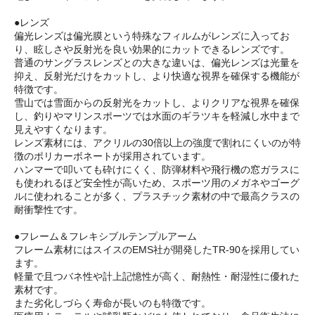
●レンズ
偏光レンズは偏光膜という特殊なフィルムがレンズに入ってお
り、眩しさや反射光を良い効果的にカットできるレンズです。
普通のサングラスレンズとの大きな違いは、偏光レンズは光量を
抑え、反射光だけをカットし、より快適な視界を確保する機能が
特徴です。
雪山では雪面からの反射光をカットし、よりクリアな視界を確保
し、釣りやマリンスポーツでは水面のギラツキを軽減し水中まで
見えやすくなります。
レンズ素材には、アクリルの30倍以上の強度で割れにくいのが特
徴のポリカーボネートが採用されています。
ハンマーで叩いても砕けにくく、防弾材料や飛行機の窓ガラスに
も使われるほど安全性が高いため、スポーツ用のメガネやゴーグ
ルに使われることが多く、プラスチック素材の中で最高クラスの
耐衝撃性です。
●フレーム＆フレキシブルテンプルアーム
フレーム素材にはスイスのEMS社が開発したTR-90を採用してい
ます。
軽量で且つバネ性や計上記憶性が高く、耐熱性・耐湿性に優れた
素材です。
また劣化しづらく寿命が長いのも特徴です。