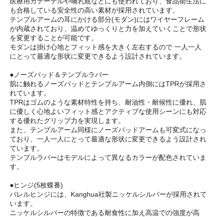
医療用カテーテルや哺乳瓶などにも使われており、食品衛生法に
も合格している安全性の高い素材が採用されています。
テンプルアームの耳にかける部分(モダン)にはワイヤーフレーム
が内蔵されており、温めてゆっくりと力を加えていくことで形状
を変更することが可能です。
モダンは掛け心地とフィット感を大きく左右するので 一人一人
にとって最適な形状に変更できるよう設計されています。
●ノーズパッド＆テンプルラバー
肌に触れるノーズパッドとテンプルアーム内側にはTPRが採用さ
れています。
TPRはゴムのような素材特性を持ち、耐油性・耐候性に優れ、肌
に優しく心地よいフィット感とアクティブな使用シーンにも対応
する優れたグリップ力を実現します。
また、テンプルアーム同様にノーズパッドアームも可変式になっ
ており、一人一人にとって最適な形状に変更できるよう設計され
ています。
テンプルラバーはモデルによって異なるカラーが配色されていま
す。
●ヒンジ(5枚蝶番)
バレルヒンジには、Kanghua社製ニッケルシルバーが採用されて
います。
ニッケルシルバーの特徴である耐食性に加え高温での強度が高