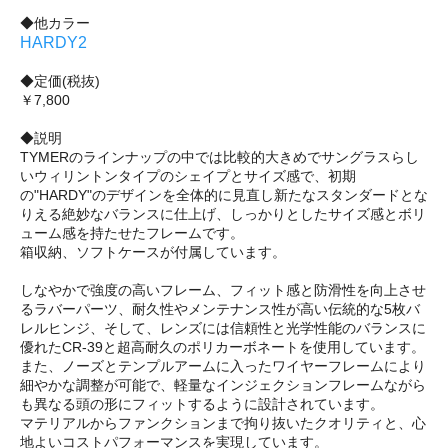
◆他カラー
HARDY2
◆定価(税抜)
￥7,800
◆説明
TYMERのラインナップの中では比較的大きめでサングラスらし
いウィリントンタイプのシェイプとサイズ感で、初期
の"HARDY"のデザインを全体的に見直し新たなスタンダードとな
りえる絶妙なバランスに仕上げ、しっかりとしたサイズ感とボリ
ューム感を持たせたフレームです。
箱収納、ソフトケースが付属しています。
しなやかで強度の高いフレーム、フィット感と防滑性を向上させ
るラバーパーツ、耐久性やメンテナンス性が高い伝統的な5枚バ
レルヒンジ、そして、レンズには信頼性と光学性能のバランスに
優れたCR-39と超高耐久のポリカーボネートを使用しています。
また、ノーズとテンプルアームに入ったワイヤーフレームにより
細やかな調整が可能で、軽量なインジェクションフレームながら
も異なる頭の形にフィットするように設計されています。
マテリアルからファンクションまで拘り抜いたクオリティと、心
地よいコストパフォーマンスを実現しています。