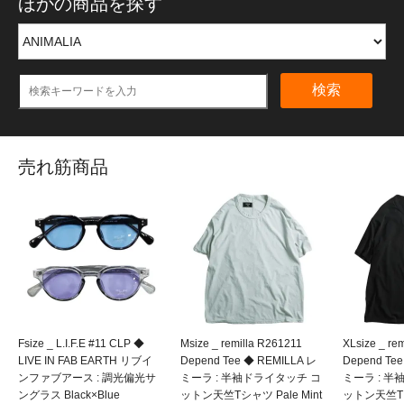
ほかの商品を探す
検索
売れ筋商品
Fsize _ L.I.F.E #11 CLP ◆
Msize _ remilla R261211
XLsize _ re
LIVE IN FAB EARTH リブイ
Depend Tee ◆ REMILLA レ
Depend Te
ンファブアース : 調光偏光サ
ミーラ : 半袖ドライタッチ コ
ミーラ : 
ングラス Black×Blue
ットン天竺Tシャツ Pale Mint
ットン天竺Tシ