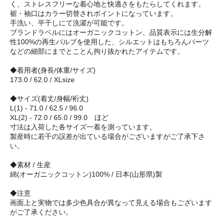
く、ストレスフリーな着心地と快適さをもたらしてくれます。
裾・袖口はカラー切替されポイントになっています。
手洗い、平干しにて洗濯が可能です。
ブランドラベルにはオーガニックコットン、品質表示には生分解
性100%の再生パルプを使用した、シルエットはもちろんパーツ
などの細部にまでとことん拘り抜かれたアイテムです。
◆着用者(身長/体重/サイズ)
173.0 / 62.0 / XLsize
◆サイズ(着丈/身幅/裄丈)
L(1) - 71.0 / 62.5 / 96.0
XL(2) - 72.0 / 65.0 / 99.0 ほど
寸法は入荷した各サイズ一着を測っています。
製産時に若干の誤差が出ている場合がございますがご了承下さ
い。
◆素材 / 生産
綿(オーガニックコットン)100% / 日本(山形県)製
◆注意
画面上と実物では多少色具合が異なって見える場合もございます
がご了承ください。