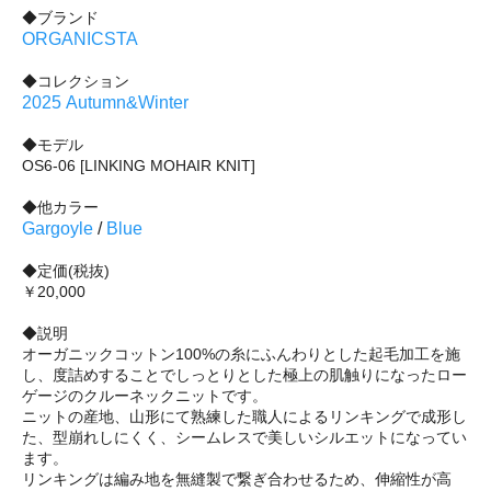
◆ブランド
ORGANICSTA
◆コレクション
2025 Autumn&Winter
◆モデル
OS6-06 [LINKING MOHAIR KNIT]
◆他カラー
Gargoyle
/
Blue
◆定価(税抜)
￥20,000
◆説明
オーガニックコットン100%の糸にふんわりとした起毛加工を施
し、度詰めすることでしっとりとした極上の肌触りになったロー
ゲージのクルーネックニットです。
ニットの産地、山形にて熟練した職人によるリンキングで成形し
た、型崩れしにくく、シームレスで美しいシルエットになってい
ます。
リンキングは編み地を無縫製で繋ぎ合わせるため、伸縮性が高