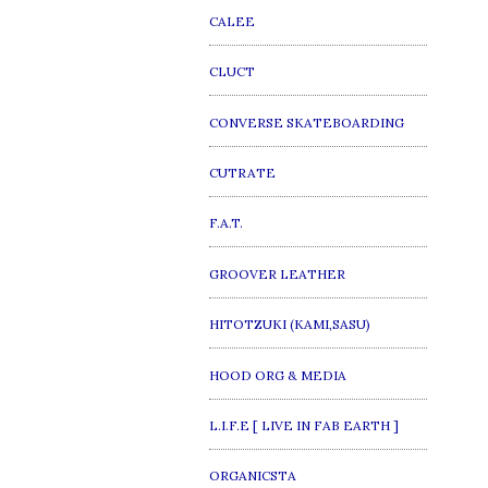
CALEE
CLUCT
CONVERSE SKATEBOARDING
CUTRATE
F.A.T.
GROOVER LEATHER
HITOTZUKI (KAMI,SASU)
HOOD ORG & MEDIA
L.I.F.E [ LIVE IN FAB EARTH ]
ORGANICSTA