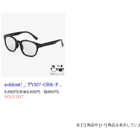
soldout! _ TY107-GBK-PGY [ HARDY2 ] ◆ TYMER : 調光レンズ サングラス "HARDY2" Gloss Black×Photochromic Gray
9,680円(本体8,800円、税880円)
SOLD OUT
全 [7] 商品中 [1-7] 商品を表示してい