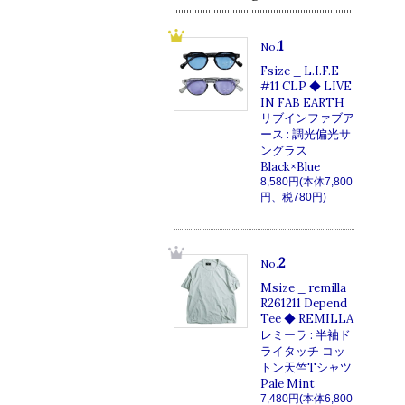
1
No.
Fsize _ L.I.F.E
#11 CLP ◆ LIVE
IN FAB EARTH
リブインファブア
ース : 調光偏光サ
ングラス
Black×Blue
8,580円(本体7,800
円、税780円)
2
No.
Msize _ remilla
R261211 Depend
Tee ◆ REMILLA
レミーラ : 半袖ド
ライタッチ コッ
トン天竺Tシャツ
Pale Mint
7,480円(本体6,800