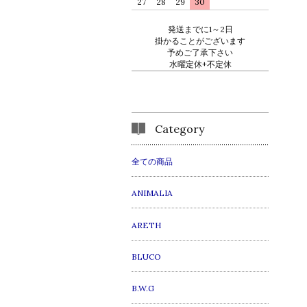
27
28
29
30
発送までに1～2日
掛かることがございます
予めご了承下さい
水曜定休+不定休
Category
全ての商品
ANIMALIA
ARETH
BLUCO
B.W.G