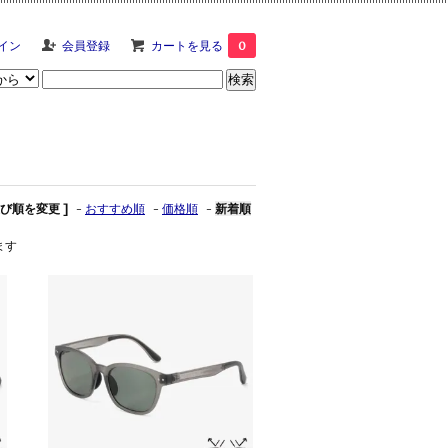
イン
会員登録
カートを見る
0
並び順を変更 ]
-
おすすめ順
-
価格順
-
新着順
ます