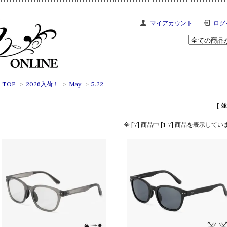
マイアカウント
ログ
TOP
>
2026入荷！
>
May
>
5.22
[ 
全 [7] 商品中 [1-7] 商品を表示してい