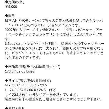
◆定価(税抜)
￥9,000
◆商品
日本のHIPHOPシーンにて数々の名作と軌跡を残してきたラッパ
ー "SEEDA" とのコラボレーションアイテムです。
2007年にリリースされた5thアルバム「街風」のジャケットアー
トワークをインクジェットプリントにて落とし込んだTシャツで
す。
6.3ozのコットン天竺生地を使用し、従来のビッグTシャツをベー
スにやや身幅をスリムに、丈を長く、首回りのリブ幅も細くなっ
た、ビッグシルエットではあるものの、従来よりややスッキリと
した印象のボディです。
◆画像着用者(身長/体重/着用サイズ)
173.0 / 62.0 / Lsize
◆サイズ(着丈/身幅/肩幅/袖丈)
M - 71.0 / 60.5 / 55.5 / 23.5
L - 74.0 / 64.5 / 60.0 / 24.5 ほど
サイズは入荷した各サイズ一着を測っています。
製産時に若干の誤差がある場合がございますのでご了承下さい。
◆素材 / 生産