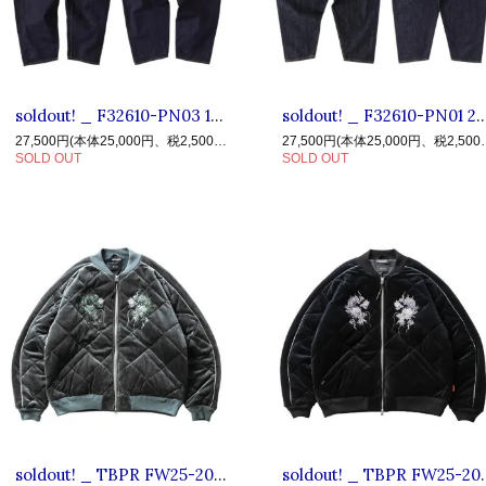
soldout! _ F32610-PN03 1-1 ◆ F.A.T. エフエーティー : ストレート デニムパンツ Blue
soldout! _ F32610-PN01 247 ◆ F.A.T. エフエーティー : ワイド
27,500円(本体25,000円、税2,500円)
27,500円(本体
SOLD OUT
SOLD OUT
soldout! _ TBPR FW25-20th08 VELOUR SOUVENIR JKT ◆ TIGHTBOOTH × DELUXE : 中綿MA-1ベロアスーベニアジャケット Gray
soldout! _ TBPR FW25-20th08 VELOUR SOUVE