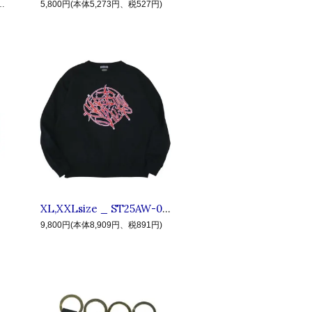
17,000円、税1,700円)
5,800円(本体5,273円、税527円)
XL,XXLsize _ ST25AW-04 Circle logo SW ◆ STRESS TYO ストレス : サークルロゴ クルーネックスウェット(裏起毛) Black
9,800円(本体8,909円、税891円)