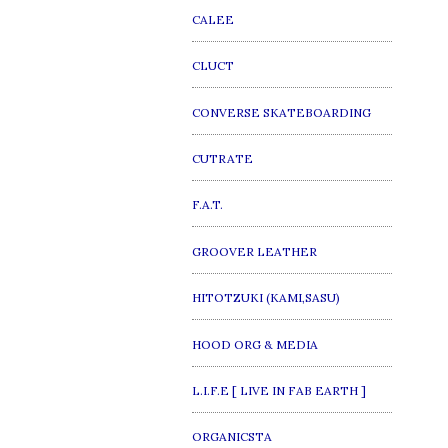
CALEE
CLUCT
CONVERSE SKATEBOARDING
CUTRATE
F.A.T.
GROOVER LEATHER
HITOTZUKI (KAMI,SASU)
HOOD ORG & MEDIA
L.I.F.E [ LIVE IN FAB EARTH ]
ORGANICSTA