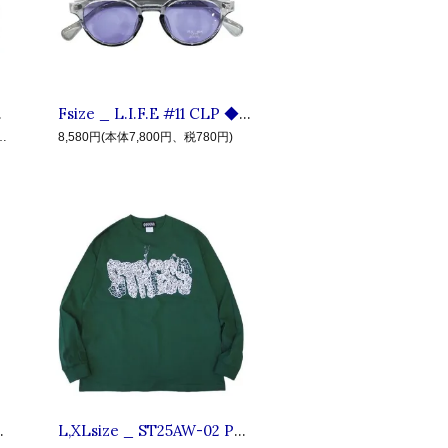
ングトップジャケット Black
Fsize _ L.I.F.E #11 CLP ◆ LIVE IN FAB EARTH リブインファブアース : 調光偏光サングラス Black×Blue
42,000円、税4,200円)
8,580円(本体7,800円、税780円)
ークルロゴプルオーバーパーカ(裏起毛) Ash
L,XLsize _ ST25AW-02 Paints-2 LS-T ◆ STRESS TYO ストレス : 長袖ペイントロゴTシャツ Green