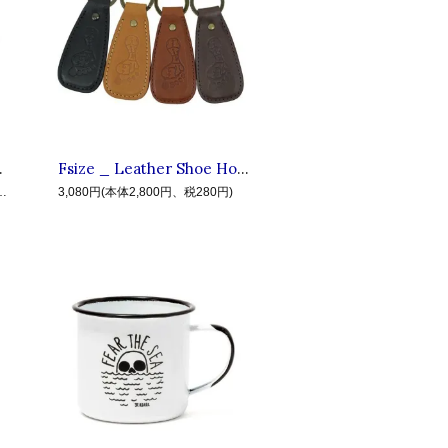
ーカラーデニムジャケット Blue
Fsize _ Leather Shoe Horn Keyring ◆ AREth アース : レザー シューホーンキーリング,靴べら Dark Brown
28,000円、税2,800円)
3,080円(本体2,800円、税280円)