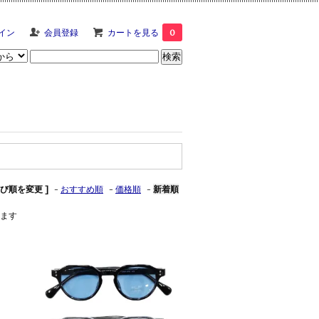
イン
会員登録
カートを見る
0
並び順を変更 ]
-
おすすめ順
-
価格順
-
新着順
います