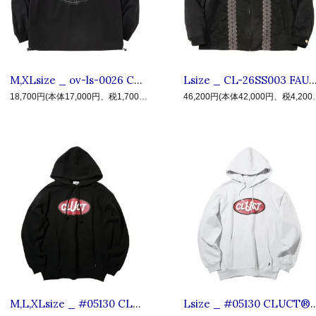
M,XLsize _ ov-ls-0026 CAL LOGO NYLON PISTE ◆ CALEE キャリー× OVYS オーヴィーズ : 長袖ナイロンピステ Black
Lsize _ CL-26SS003 FAUX SUEDE EMBROIDERY SWINGTOP ◆ CALEE キャリー : フェイクスエード スイ
18,700円(本体17,000円、税1,700円)
46,200円(本体
M,L,XLsize _ #05130 CLUCT®︎ HOODIE ◆ CLUCT クラクト : サークルロゴプルオーバーパーカ(裏起毛) Black
Lsize _ #05130 CLUCT®︎ HOODIE ◆ CLUCT クラクト : サ