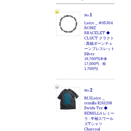
1
No.
Lsize _ #05304
BONE
BRACELET ◆
CLUCT クラクト
: 真鍮ボーンチェ
ーンブレスレット
Silver
18,700円(本体
17,000円、税
1,700円)
2
No.
M,XLsize _
remilla R261208
Swirls Tee ◆
REMILLA レミー
ラ : 半袖スワール
ズTシャツ
Charcoal