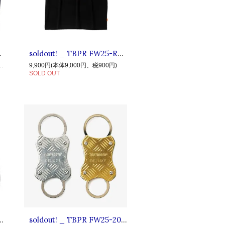
テーパード デニムパンツ Blue
soldout! _ TBPR FW25-RC03 MACHIKAZE T-SHIRT ◆ TIGHTBOOTH タイトブース × SEEDA シーダ : 半袖街風Tシャツ Black
25,000円、税2,500円)
9,900円(本体9,000円、税900円)
SOLD OUT
NIR JKT ◆ TIGHTBOOTH × DELUXE : 中綿MA-1ベロアスーベニアジャケット Black
soldout! _ TBPR FW25-20th11 CHECKER PLATE CARABINER ◆ TIGHTBOOTH × DELUXE : チェッカープレートカラビナ