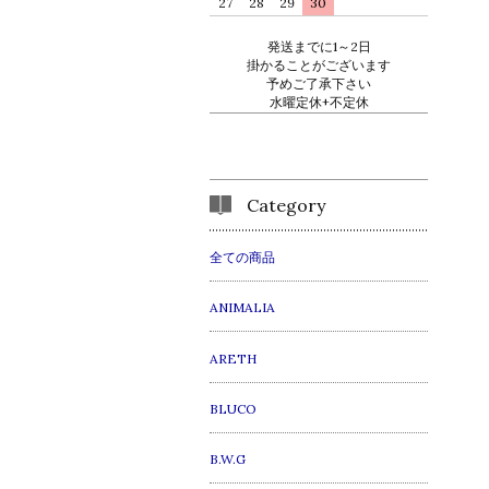
27
28
29
30
発送までに1～2日
掛かることがございます
予めご了承下さい
水曜定休+不定休
Category
全ての商品
ANIMALIA
ARETH
BLUCO
B.W.G