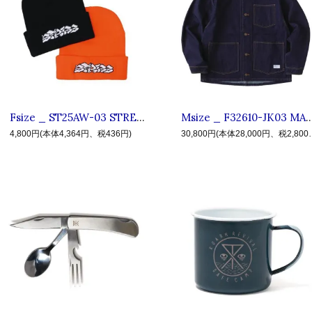
Fsize _ ST25AW-03 STREPIA Beanie ◆ STRESS TYO ストレス : ロゴビーニー,ニット帽 Black,Orange
Msize _ F32610-JK03 MACKSTEAM ◆ F.A.T. エフエーティー : ノ
4,800円(本体4,364円、税436円)
30,800円(本体