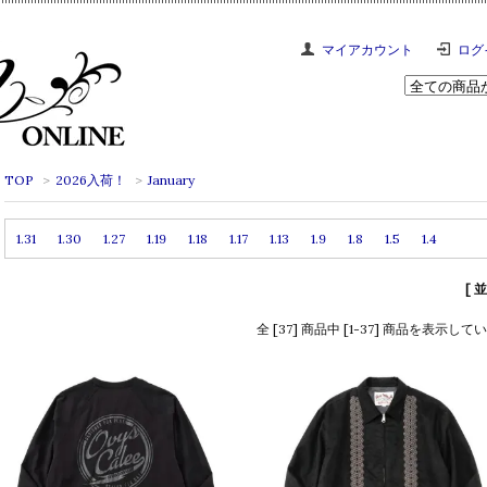
マイアカウント
ログ
TOP
>
2026入荷！
>
January
1.31
1.30
1.27
1.19
1.18
1.17
1.13
1.9
1.8
1.5
1.4
[ 
全 [37] 商品中 [1-37] 商品を表示して