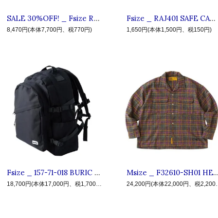
SALE 30%OFF! _ Fsize RA225 SEPARATOR CAMP TOOL ◆ ROARK ロアーク : ナイフ,スプーン,フォーク 折りたたみキャンプツール Silver
Fsize _ RAJ401 SAFE CAMP ENAMEL MUG ◆ ROARK ロアーク : ホーローマグカップ Navy
8,470円(本体7,700円、税770円)
1,650円(本体1,500円、税150円)
Fsize _ 157-71-018 BURIC NYLON DAY BAG ◆ BLUCO ブルコ : ブリックナイロン バックパック Black
Msize _ F32610-SH01 HEATHERCROP ◆ F.A.T. エフエーティー : 長袖コットンフランネ
18,700円(本体17,000円、税1,700円)
24,200円(本体