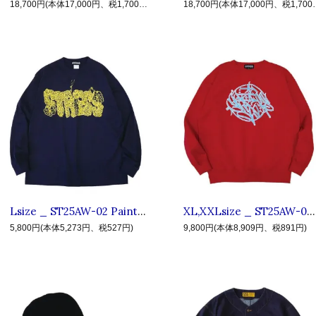
18,700円(本体17,000円、税1,700円)
18,700円(本体
Lsize _ ST25AW-02 Paints-2 LS-T ◆ STRESS TYO ストレス : 長袖ペイントロゴTシャツ Navy
XL,XXLsize _ ST25AW-04 Circle logo SW ◆ STRESS TYO ストレス : サークルロゴ クルーネックスウェット(裏起毛) Red
5,800円(本体5,273円、税527円)
9,800円(本体8,909円、税891円)