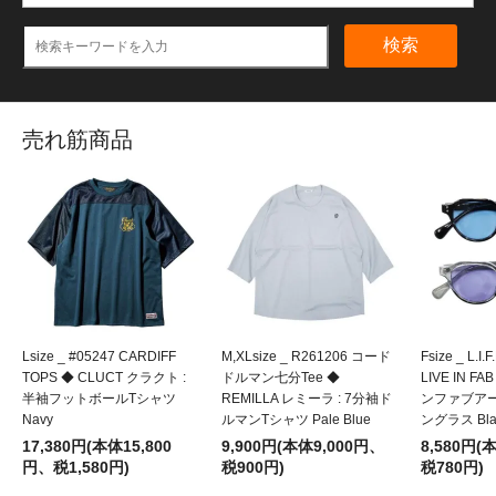
検索
売れ筋商品
Lsize _ #05247 CARDIFF
M,XLsize _ R261206 コード
Fsize _ L.I.
TOPS ◆ CLUCT クラクト :
ドルマン七分Tee ◆
LIVE IN F
半袖フットボールTシャツ
REMILLA レミーラ : 7分袖ド
ンファブアー
Navy
ルマンTシャツ Pale Blue
ングラス Blac
17,380円(本体15,800
9,900円(本体9,000円、
8,580円(
円、税1,580円)
税900円)
税780円)