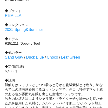
◆ブランド
REMILLA
◆コレクション
2025 Spring&Summer
◆モデル
R251211 [Depend Tee]
◆他カラー
Sand Gray
/
Duck Blue
/
Choco
/
Leaf Green
◆定価(税抜)
6,400円
◆説明
肌触りはシャリッとしつつ着ると分かる化繊素材とは違う、綿な
らではの清涼感を感じるコットン天竺で、色目も独特でマット感
のある色が雰囲気を醸し出した生地のTシャツです。
独自の紡績方法によりシャリ感とドライタッチな風合いを持たせ
た糸を使用した素材に、シルケットバイオ加工 (シルケット加工
によってシルクのように光沢としなやかさと表面が美しくなった