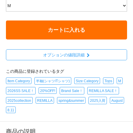
カートに入れる
オプションの値段詳細
この商品に登録されているタグ
Item Category
半袖(シャツ/Tシャツ)
Size Category
Tops
M
2026SS SALE！
20%OFF!
Brand Sale！
REMILLA SALE！
2025collection
REMILLA
spring&summer
2025入荷
August
8.11
商品の説明