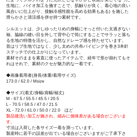
生地に、バイオ加工を施すことで、肌触りが良く、着心地の良い
風合いに仕上がり、接触冷感性能を高める効果もある) を施した
滑らかさと清涼感を併せ持つ素材です。
シルエットは、少しゆったりめの身幅にそっと付いた太過ぎない
袖、脇線の縫い目を外して背中心で筒にすることでサラッと落ち
る生地の特徴を活かし、自然なドレープ感を持たせています。
首はリブ生地ではなく、少し太めの共布パイピングを巻き3本針
ステッチでの仕上がりになっています。
素材そのままを素直に使ったアイテムで、経年で形が崩れてもそ
れはそれで、素材のクセが魅力的な一着です。
◆画像着用者(身長/体重/着用サイズ)
173.0 / 62.0 / Msize
◆サイズ(着丈/身幅/肩幅/袖丈)
M - 67.5 / 55.5 / 45.5 / 20.5
L - 70.5 / 58.5 / 47.0 / 21.5
XL - 72.0 / 61.0 / 50.0 / 22.0 ほど
製品後洗い加工が施され、縮みに個体差がある場合がございま
す。
寸法は入荷した各サイズ一着を測っています。
製産時に若干の誤差が出ている場合がございますがご了承下さ