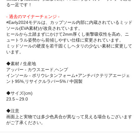
る一足です！
- 過去のマイナーチェンジ -
◉Early2024モデルは、カップソール内部に内蔵されているミッド
ソール(EVA素材)が改良されています。
ヒールから土踏まずにかけて2mm厚くし衝撃吸収性を高め、ニ
ュートラル姿勢から前傾しやすい仕様に変更されています。
ミッドソールの硬度を若干固くしヘタリの少ない素材に変更して
います。
◆素材 / 生産地
アッパー - カウスエード,ヘンプ
インソール - ポリウレタンフォーム+アンチバクテリアエージェ
ント95%,リサイクルラバー5% / 中国製
◆サイズ(cm)
23.5～29.0
◆注意
画面上と実物では多少色具合が異なって見える場合もございます
がご了承ください。