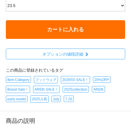
カートに入れる
オプションの値段詳細
この商品に登録されているタグ
Item Category
フットウェア
2026SS SALE！
20%OFF!
Brand Sale！
AREth SALE！
2025collection
AREth
early model
2025入荷
July
7.20
商品の説明