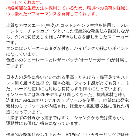
ートしてくれます。
持続可能な生産方法を採用しているため、環境への負荷を軽減し
つつ優れたパフォーマンスを発揮してくれます。
上質なカウスエード(牛皮)とコットンヘンプ生地を使用し、プレ
ーントゥ、チャッカブーツといった伝統的な靴製法を踏襲しなが
ら、タンに切替えしを施しAREthらしさを醸し出したスニーカー
です。
タンにはレザーネームタグが付き、パイピングが程よいポイント
になっています。
色違いのシューレースとレザーパッチ(オーリーガード)が付属し
ています。
日本人の足型に多いといわれる甲高・だんびろ・扁平足でもスト
レス無く履ける足型で、履き心地、フィット感がとても良く、ま
た、ハードな使用にも対応し長持ちする作りになっています。
インソールには2025モデルより新しくなった、抗菌素材も練り
込まれたAREthオリジナルカップソールを使用し、内部には発泡
素材のミッドソールが内蔵され、軽量かつ振動吸収性に優れた構
造になっています。
土踏まずの付近から踵までは固く、シャンクから先は柔らかく、
運動性にも優れた構造になっています。
伝統的な靴製法から生まれた、AREthらしいカラーリングで魅せ