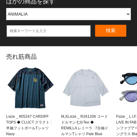
ほかの商品を探す
検索
売れ筋商品
Lsize _ #05247 CARDIFF
M,XLsize _ R261206 コード
Fsize _ L.I.
TOPS ◆ CLUCT クラクト :
ドルマン七分Tee ◆
LIVE IN F
半袖フットボールTシャツ
REMILLA レミーラ : 7分袖ド
ンファブアー
Navy
ルマンTシャツ Pale Blue
ングラス Blac