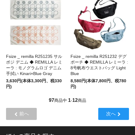
Fsize _ remilla R251235 サル
Fsize _ remilla R251232 デグ
ボジ デニム ◆ REMILLA レミ
ポーチ ◆ REMILLA レミーラ :
ーラ : モノグラムロゴ デニム
8号帆布ウエストバッグ Light
手拭い Kinari×Blue Gray
Blue
3,630円(本体3,300円、税330
8,580円(本体7,800円、税780
円)
円)
97
1
12
商品中
-
商品
前へ
次へ