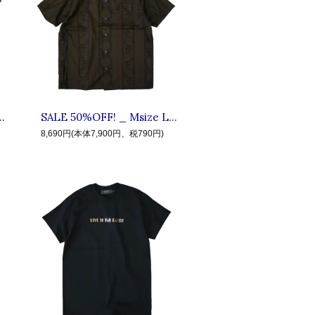
T ◆ LIVE IN FAB EARTH リブインファブアース : 半袖アースTシャツ Sumi
SALE 50%OFF! _ Msize L.I.F.E #8 40L ◆ LIVE IN FAB EARTH リブインファブアース : 半袖エスニック総柄シャツ Black
8,690円(本体7,900円、税790円)