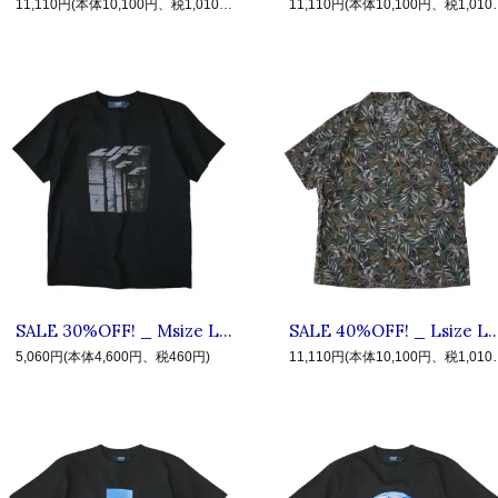
11,110円(本体10,100円、税1,010円)
11,110円(本体
SALE 30%OFF! _ Msize L.I.F.E #3 LBL ◆ LIVE IN FAB EARTH リブインファブアース : 半袖メイソンリーTシャツ Black
SALE 40%OFF! _ Lsize L.I.F.E #7 HPC ◆ 
5,060円(本体4,600円、税460円)
11,110円(本体