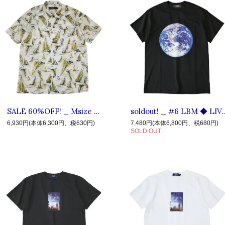
SALE 60%OFF! _ Msize #9 YAC ◆ LIVE IN FAB EARTH リブインファブアース : 半袖 ヨット総柄シャツ White
soldout! _ #6 LBM ◆ LIVE IN FAB E
6,930円(本体6,300円、税630円)
7,480円(本体6,800円、税680円)
SOLD OUT