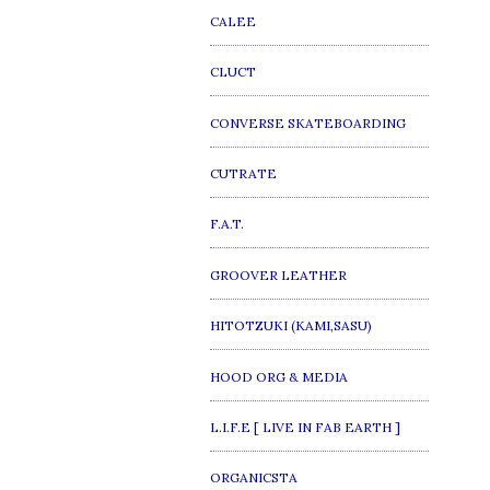
CALEE
CLUCT
CONVERSE SKATEBOARDING
CUTRATE
F.A.T.
GROOVER LEATHER
HITOTZUKI (KAMI,SASU)
HOOD ORG & MEDIA
L.I.F.E [ LIVE IN FAB EARTH ]
ORGANICSTA