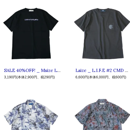
SALE 40%OFF! _ Msize L.I.F.E # NM ◆ LIVE IN FAB EARTH リブインファブアース : 半袖ネームロゴTシャツ Black
Lsize _ L.I.F.E #2 CMD ◆ LIVE IN FAB EARTH リブインファブアース : 半袖ポケットロゴTシャツ Sumi
3,190円(本体2,900円、税290円)
6,600円(本体6,000円、税600円)