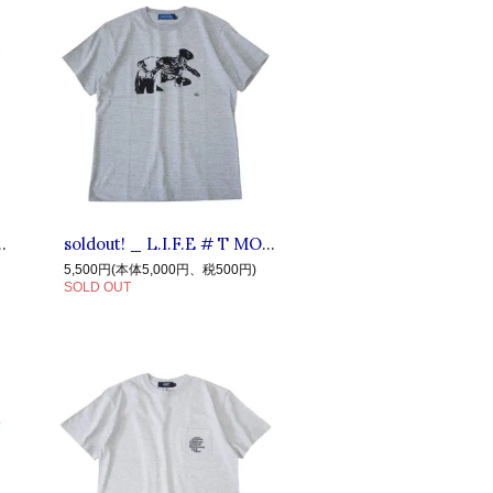
ARTH リブインファブアース : 半袖 アースTシャツ Black
soldout! _ L.I.F.E # T MO ◆ LIVE IN FAB EARTH リブインファブアース : 半袖ディージェイTシャツ Gray
5,500円(本体5,000円、税500円)
SOLD OUT