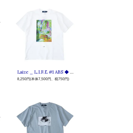
Lsize _ L.I.F.E #1 ABS ◆ LIVE IN FAB EARTH リブインファブアース : 半袖ペインティングTシャツ White
8,250円(本体7,500円、税750円)