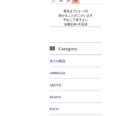
27
28
29
30
発送までに1～2日
掛かることがございます
予めご了承下さい
水曜定休+不定休
Category
全ての商品
ANIMALIA
ARETH
BLUCO
B.W.G