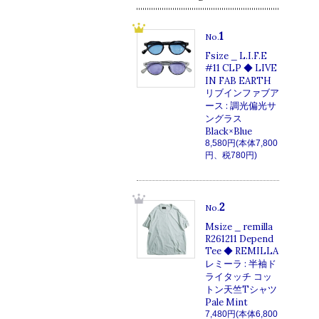
1
No.
Fsize _ L.I.F.E
#11 CLP ◆ LIVE
IN FAB EARTH
リブインファブア
ース : 調光偏光サ
ングラス
Black×Blue
8,580円(本体7,800
円、税780円)
2
No.
Msize _ remilla
R261211 Depend
Tee ◆ REMILLA
レミーラ : 半袖ド
ライタッチ コッ
トン天竺Tシャツ
Pale Mint
7,480円(本体6,800