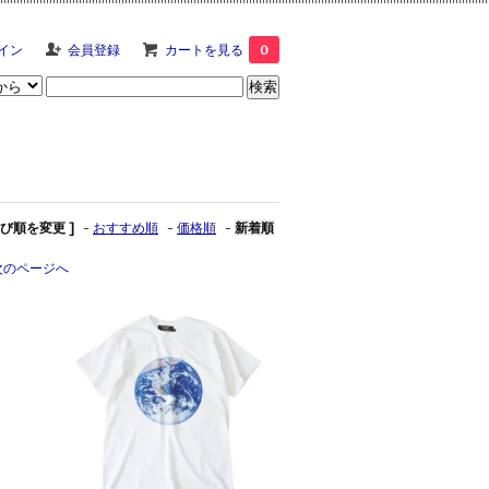
イン
会員登録
カートを見る
0
並び順を変更 ]
-
おすすめ順
-
価格順
-
新着順
次のページへ