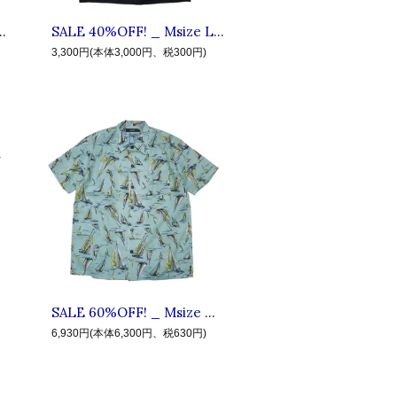
 ◆ LIVE IN FAB EARTH リブインファブアース : 半袖レディTシャツ White
SALE 40%OFF! _ Msize L.I.F.E #4 LGM ◆ LIVE IN FAB EARTH リブインファブアース : 半袖ロゴ箔プリントTシャツ Black
3,300円(本体3,000円、税300円)
SALE 60%OFF! _ Msize #9 YAC ◆ LIVE IN FAB EARTH リブインファブアース : 半袖 ヨット総柄シャツ Blue
6,930円(本体6,300円、税630円)