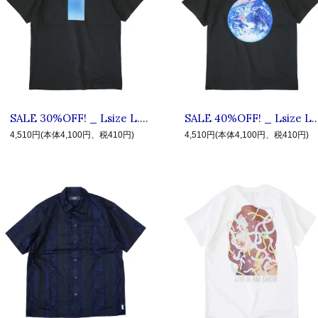
SALE 30%OFF! _ Lsize L.I.F.E #3 HPY ◆ LIVE IN FAB EARTH リブインファブアース : 半袖フォトTシャツ Sumi
SALE 40%OFF! _ Lsize L.I.F.E #6 BLR
4,510円(本体4,100円、税410円)
4,510円(本体4,100円、税410円)