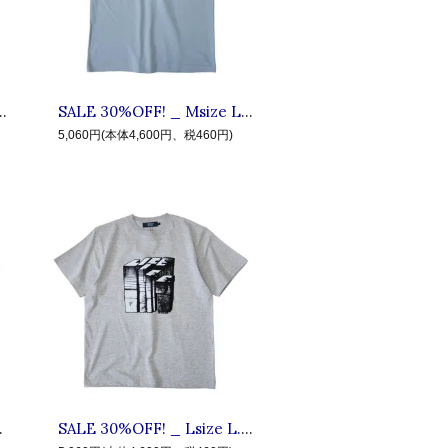
 ◆ LIVE IN FAB EARTH リブインファブアース : 半袖フラワー柄シャツ Blue
SALE 30%OFF! _ Msize L.I.F.E #2 BHK ◆ LIVE IN FAB EARTH リブインファブアース : 半袖グラフィックTシャツ Asid Blue
5,060円(本体4,600円、税460円)
アース : 半袖タイダイカモ柄シャツ Navy
SALE 30%OFF! _ Lsize L.I.F.E #3 LBL ◆ LIVE IN FAB EARTH リブインファブアース : 半袖メイソンリーTシャツ Mix Gray