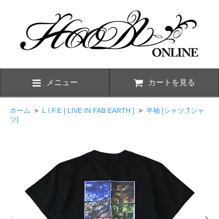
メニュー
カートを見る
ホーム
>
L.I.F.E [ LIVE IN FAB EARTH ]
>
半袖 [シャツ,Tシャ
ツ]