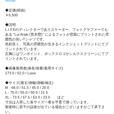
White
◆定価(税抜)
￥6,500
◆説明
L.I.F.Eのディレクターでありスケーター、フォトグラファーでも
ある "Lui Araki (荒木塁)" によるフォトが背面にプリントされた雰
囲気の良いTシャツです。
色彩良く、写真の雰囲気が生きるインクジェットプリントにてプ
リントされています。
左胸にはワンポイント、ボックスロゴがシルクスクリーンにてプ
リントされています。
◆画像着用者(身長/体重/着用サイズ)
173.0 / 62.0 / Lsize
◆サイズ(着丈/身幅/肩幅/袖丈)
M - 66.0 / 51.5 / 45.0 / 20.0
L - 70.0 / 55.0 / 50.0 / 21.5
XL - 73.5 / 57.5 / 53.0 / 23.0 ほど
寸法は入荷した各サイズ一着を平置で測っています。
製産時に若干の誤差が出ている場合がございますがご了承下さ
い。