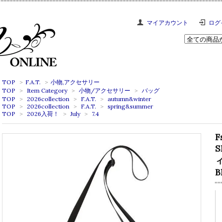
マイアカウント
ログ
TOP
>
F.A.T.
>
小物,アクセサリー
TOP
>
Item Category
>
小物/アクセサリー
>
バッグ
TOP
>
2026collection
>
F.A.T.
>
autumn&winter
TOP
>
2026collection
>
F.A.T.
>
spring&summer
TOP
>
2026入荷！
>
July
>
7.4
F
S
B