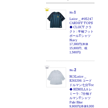
1
No.
Lsize _ #05247
CARDIFF TOPS
◆ CLUCT クラ
クト : 半袖フット
ボールTシャツ
Navy
17,380円(本体
15,800円、税
1,580円)
2
No.
M,XLsize _
R261206 コード
ドルマン七分Tee
◆ REMILLA レ
ミーラ : 7分袖ド
ルマンTシャツ
Pale Blue
9,900円(本体9,000