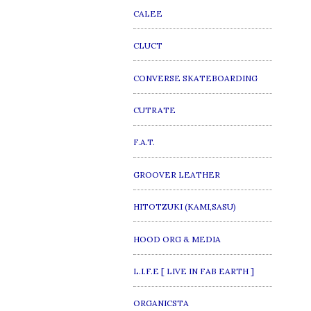
CALEE
CLUCT
CONVERSE SKATEBOARDING
CUTRATE
F.A.T.
GROOVER LEATHER
HITOTZUKI (KAMI,SASU)
HOOD ORG & MEDIA
L.I.F.E [ LIVE IN FAB EARTH ]
ORGANICSTA