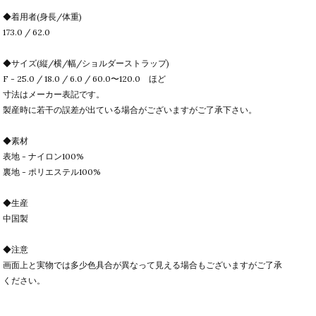
◆着用者(身長/体重)
173.0 / 62.0
◆サイズ(縦/横/幅/ショルダーストラップ)
F - 25.0 / 18.0 / 6.0 / 60.0〜120.0 ほど
寸法はメーカー表記です。
製産時に若干の誤差が出ている場合がございますがご了承下さい。
◆素材
表地 - ナイロン100%
裏地 - ポリエステル100%
◆生産
中国製
◆注意
画面上と実物では多少色具合が異なって見える場合もございますがご了承
ください。