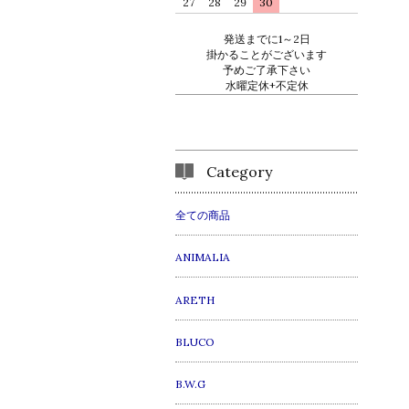
27
28
29
30
発送までに1～2日
掛かることがございます
予めご了承下さい
水曜定休+不定休
Category
全ての商品
ANIMALIA
ARETH
BLUCO
B.W.G