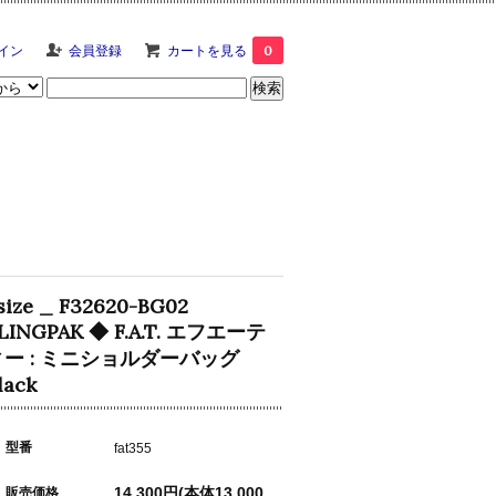
イン
会員登録
カートを見る
0
size _ F32620-BG02
LINGPAK ◆ F.A.T. エフエーテ
ィー : ミニショルダーバッグ
lack
型番
fat355
販売価格
14,300円(本体13,000円、税1,300円)