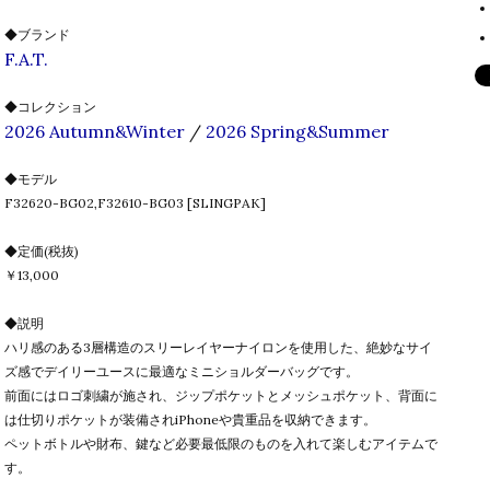
◆ブランド
F.A.T.
◆コレクション
2026 Autumn&Winter
/
2026 Spring&Summer
◆モデル
F32620-BG02,F32610-BG03 [SLINGPAK]
◆定価(税抜)
￥13,000
◆説明
ハリ感のある3層構造のスリーレイヤーナイロンを使用した、絶妙なサイ
ズ感でデイリーユースに最適なミニショルダーバッグです。
前面にはロゴ刺繍が施され、ジップポケットとメッシュポケット、背面に
は仕切りポケットが装備されiPhoneや貴重品を収納できます。
ペットボトルや財布、鍵など必要最低限のものを入れて楽しむアイテムで
す。