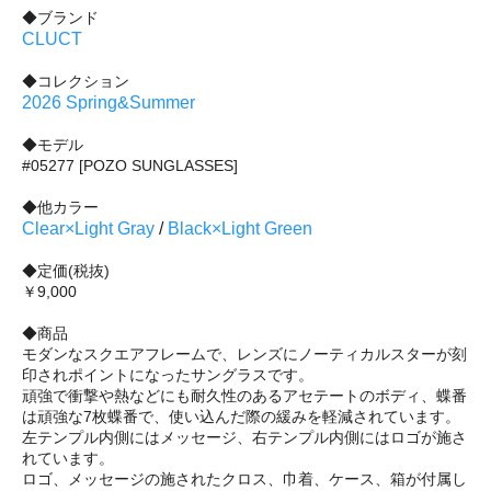
◆ブランド
CLUCT
◆コレクション
2026 Spring&Summer
◆モデル
#05277 [POZO SUNGLASSES]
◆他カラー
Clear×Light Gray
/
Black×Light Green
◆定価(税抜)
￥9,000
◆商品
モダンなスクエアフレームで、レンズにノーティカルスターが刻
印されポイントになったサングラスです。
頑強で衝撃や熱などにも耐久性のあるアセテートのボディ、蝶番
は頑強な7枚蝶番で、使い込んだ際の緩みを軽減されています。
左テンプル内側にはメッセージ、右テンプル内側にはロゴが施さ
れています。
ロゴ、メッセージの施されたクロス、巾着、ケース、箱が付属し