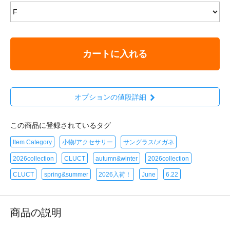
カートに入れる
オプションの値段詳細
この商品に登録されているタグ
Item Category
小物/アクセサリー
サングラス/メガネ
2026collection
CLUCT
autumn&winter
2026collection
CLUCT
spring&summer
2026入荷！
June
6.22
商品の説明