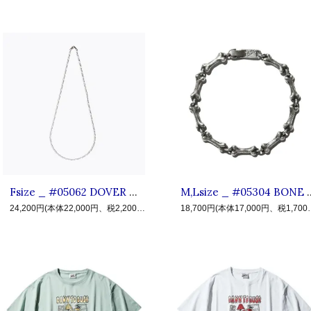
Fsize _ #05062 DOVER NECKLACE SILVER 925 ◆ CLUCT クラクト : シルバー チェーンネックレス Silver
M,Lsize _ #05304 BONE BRACELET ◆ C
24,200円(本体22,000円、税2,200円)
18,700円(本体