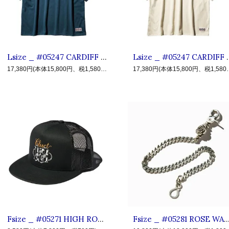
Lsize _ #05247 CARDIFF TOPS ◆ CLUCT クラクト : 半袖フットボールTシャツ Navy
Lsize _ #05247 CARDIFF TOPS
17,380円(本体15,800円、税1,580円)
17,380円(本体
Fsize _ #05271 HIGH ROLLERS MESH CAP ◆ CLUCT クラクト : エイティーンロゴ メッシュキャップ Black
Fsize _ #05281 ROSE WALLET CHAIN ◆ CLUCT クラクト : ブラス ローズウォレッ