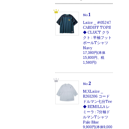
1
No.
Lsize _ #05247
CARDIFF TOPS
◆ CLUCT クラ
クト : 半袖フット
ボールTシャツ
Navy
17,380円(本体
15,800円、税
1,580円)
2
No.
M,XLsize _
R261206 コード
ドルマン七分Tee
◆ REMILLA レ
ミーラ : 7分袖ド
ルマンTシャツ
Pale Blue
9,900円(本体9,000