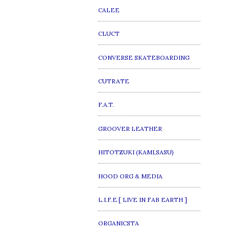
CALEE
CLUCT
CONVERSE SKATEBOARDING
CUTRATE
F.A.T.
GROOVER LEATHER
HITOTZUKI (KAMI,SASU)
HOOD ORG & MEDIA
L.I.F.E [ LIVE IN FAB EARTH ]
ORGANICSTA