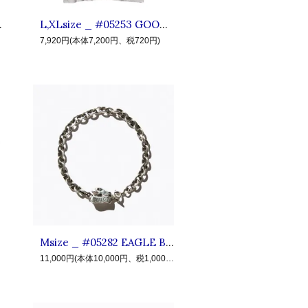
ーバッドデイズTシャツ White
L,XLsize _ #05253 GOODTIME BADTIME SS POCKET TEE ◆ CLUCT クラクト : 半袖メッセージポケットTシャツ Ash
7,920円(本体7,200円、税720円)
Msize _ #05282 EAGLE BRACELET ◆ CLUCT クラクト : 真鍮イーグルチェーンブレスレット Silver
11,000円(本体10,000円、税1,000円)