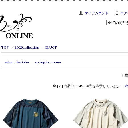
マイアカウント
ログ
TOP
>
2026collection
>
CLUCT
autumn&winter
spring&summer
[ 
全 [71] 商品中 [1-45] 商品を表示しています