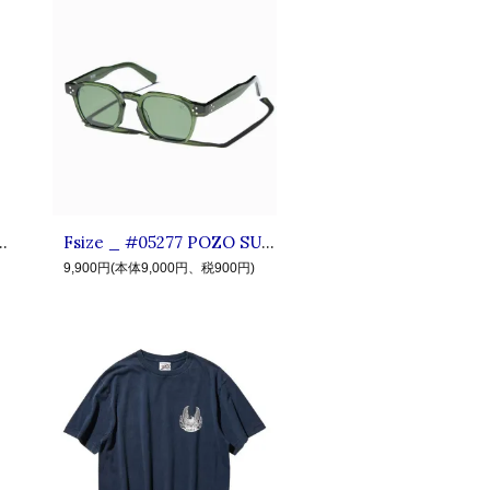
L CAP ◆ CLUCT クラクト : マーク ベースボールキャップ Navy
Fsize _ #05277 POZO SUNGLASSES ◆ CLUCT クラクト : スクエアタイプ サングラス Green×Green
9,900円(本体9,000円、税900円)