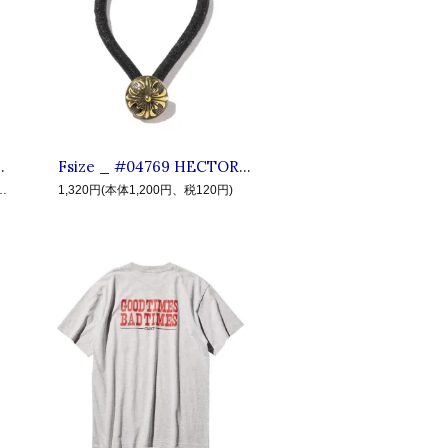
UCT クラクト : ブラス キーチェーン Silver
Fsize _ #04769 HECTOR CONCHO ◆ CLUCT クラクト : コンチョヘアゴム,髪留め Antique
12,000円、税1,200円)
1,320円(本体1,200円、税120円)