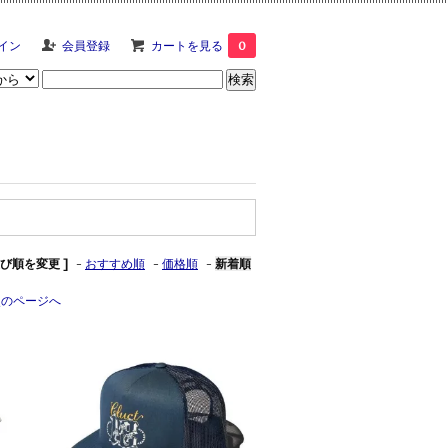
イン
会員登録
カートを見る
0
並び順を変更 ]
-
おすすめ順
-
価格順
-
新着順
次のページへ