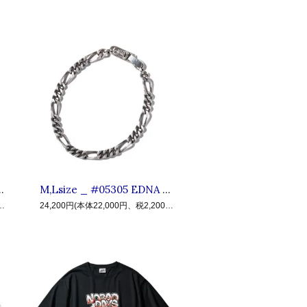
LUCT クラクト : 真鍮ボーンチェーンブレスレット Silver
M,Lsize _ #05305 EDNA BRACELET SILVER925 ◆ CLUCT クラクト : シルバーチェーンブレスレット Silver
17,000円、税1,700円)
24,200円(本体22,000円、税2,200円)