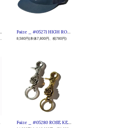
 ◆ CLUCT クラクト : 半袖フットボールTシャツ Cream×Gray
Fsize _ #05271 HIGH ROLLERS MESH CAP ◆ CLUCT クラクト : エイティーンロゴ メッシュキャップ Navy
15,800円、税1,580円)
8,580円(本体7,800円、税780円)
トチェーン Silver
Fsize _ #05280 ROSE KEY RING ◆ CLUCT クラクト : ブラス ローズキーリング Silver,Antique