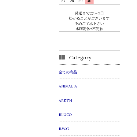
27
28
29
30
発送までに1～2日
掛かることがございます
予めご了承下さい
水曜定休+不定休
Category
全ての商品
ANIMALIA
ARETH
BLUCO
B.W.G