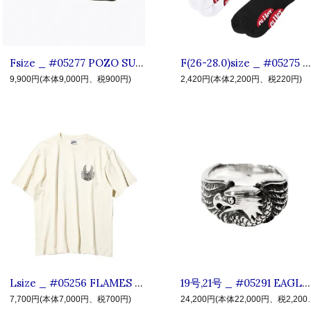
Fsize _ #05277 POZO SUNGLASSES ◆ CLUCT クラクト : スクエアタイプ サングラス Black×Light Green
F(26-28.0)size _ #05275 VENOM STRIKE SOX ◆ CLUCT クラクト : メッセージスネークミドルソックス White,Black
9,900円(本体9,000円、税900円)
2,420円(本体2,200円、税220円)
Lsize _ #05256 FLAMES OF FREEDOM SS TEE ◆ CLUCT クラクト : 半袖イーグルフレイムTシャツ Fade White
19号,21号 _ #05291 EAGLE RING SILVER925 ◆ CLUCT クラクト : シルバー イーグルリング Silver
7,700円(本体7,000円、税700円)
24,200円(本体