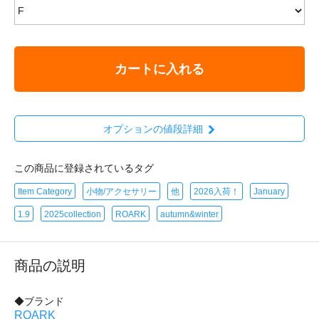
カートに入れる
オプションの値段詳細
この商品に登録されているタグ
Item Category
小物/アクセサリー
他
2026入荷！
January
1.9
2025collection
ROARK
autumn&winter
商品の説明
◆ブランド
ROARK