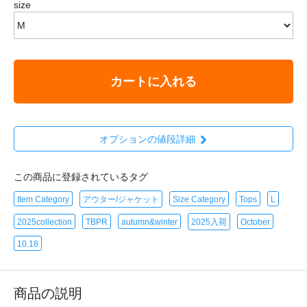
size
カートに入れる
オプションの値段詳細
この商品に登録されているタグ
Item Category
アウター/ジャケット
Size Category
Tops
L
2025collection
TBPR
autumn&winter
2025入荷
October
10.18
商品の説明