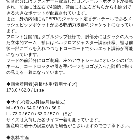
切替部分にはファスナーを配置したコンシールドポケットが搭載
され、前面には左右で4箇所、背面にも左右どちらからも開閉で
きる大きなポケットが配置されています。
また、身頃内側にもTBPRのジャケット定番ディテールであるメ
ッシュビッグポケットがある収納力抜群のジャケットになってい
ます。
フロントは開閉はダブルジップ仕様で、肘部分にはタックの入っ
た立体的アーム、袖口はベルクロアジャスター調節仕様、裾は前
後一部にゴムを入れつつもドローコードでシルエット調節が可能
になっています。
フードの前部分にロゴ刺繍、左のアウトシームにオレンジのピス
ネーム、コードロックや引き手パーツもロゴが入った随所に拘り
の見える一着になっています。
◆画像着用者(身長/体重/着用サイズ)
173.0 / 62.0 / Lsize
◆サイズ(着丈/身幅/肩幅/袖丈)
M - 69.0 / 64.0 / 60.0 / 56.0
L - 73.0 / 67.0 / 63.0 / 57.0 ほど
サイズは入荷した各サイズ一着を測っています。
製産時に若干の誤差がある場合がございますのでご了承下さい。
◆素材/生産