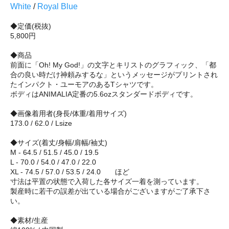
White
/
Royal Blue
◆定価(税抜)
5,800円
◆商品
前面に「Oh! My God!」の文字とキリストのグラフィック、「都
合の良い時だけ神頼みするな」というメッセージがプリントされ
たインパクト・ユーモアのあるTシャツです。
ボディはANIMALIA定番の5.6ozスタンダードボディです。
◆画像着用者(身長/体重/着用サイズ)
173.0 / 62.0 / Lsize
◆サイズ(着丈/身幅/肩幅/袖丈)
M - 64.5 / 51.5 / 45.0 / 19.5
L - 70.0 / 54.0 / 47.0 / 22.0
XL - 74.5 / 57.0 / 53.5 / 24.0 ほど
寸法は平置の状態で入荷した各サイズ一着を測っています。
製産時に若干の誤差が出ている場合がございますがご了承下さ
い。
◆素材/生産