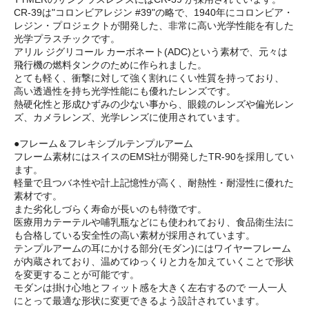
CR-39は"コロンビアレジン #39"の略で、1940年にコロンビア・
レジン・プロジェクトが開発した、非常に高い光学性能を有した
光学プラスチックです。
アリル ジグリコール カーボネート(ADC)という素材で、元々は
飛行機の燃料タンクのために作られました。
とても軽く、衝撃に対して強く割れにくい性質を持っており、
高い透過性を持ち光学性能にも優れたレンズです。
熱硬化性と形成ひずみの少ない事から、眼鏡のレンズや偏光レン
ズ、カメラレンズ、光学レンズに使用されています。
●フレーム＆フレキシブルテンプルアーム
フレーム素材にはスイスのEMS社が開発したTR-90を採用してい
ます。
軽量で且つバネ性や計上記憶性が高く、耐熱性・耐湿性に優れた
素材です。
また劣化しづらく寿命が長いのも特徴です。
医療用カテーテルや哺乳瓶などにも使われており、食品衛生法に
も合格している安全性の高い素材が採用されています。
テンプルアームの耳にかける部分(モダン)にはワイヤーフレーム
が内蔵されており、温めてゆっくりと力を加えていくことで形状
を変更することが可能です。
モダンは掛け心地とフィット感を大きく左右するので 一人一人
にとって最適な形状に変更できるよう設計されています。