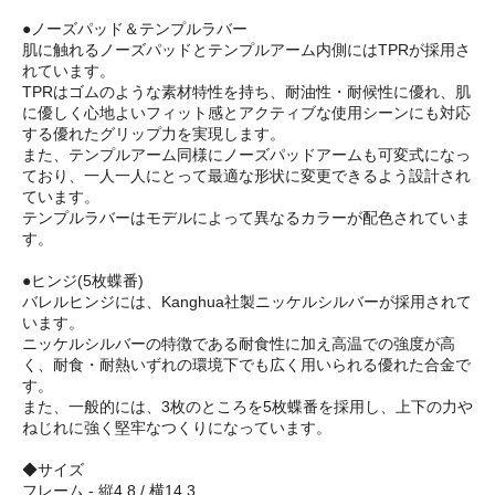
●ノーズパッド＆テンプルラバー
肌に触れるノーズパッドとテンプルアーム内側にはTPRが採用さ
れています。
TPRはゴムのような素材特性を持ち、耐油性・耐候性に優れ、肌
に優しく心地よいフィット感とアクティブな使用シーンにも対応
する優れたグリップ力を実現します。
また、テンプルアーム同様にノーズパッドアームも可変式になっ
ており、一人一人にとって最適な形状に変更できるよう設計され
ています。
テンプルラバーはモデルによって異なるカラーが配色されていま
す。
●ヒンジ(5枚蝶番)
バレルヒンジには、Kanghua社製ニッケルシルバーが採用されて
います。
ニッケルシルバーの特徴である耐食性に加え高温での強度が高
く、耐食・耐熱いずれの環境下でも広く用いられる優れた合金で
す。
また、一般的には、3枚のところを5枚蝶番を採用し、上下の力や
ねじれに強く堅牢なつくりになっています。
◆サイズ
フレーム - 縦4.8 / 横14.3