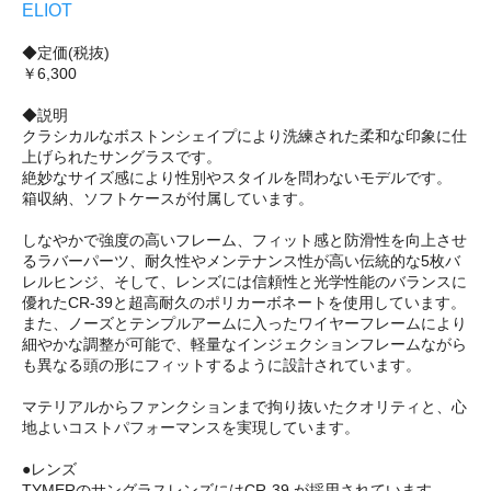
ELIOT
◆定価(税抜)
￥6,300
◆説明
クラシカルなボストンシェイプにより洗練された柔和な印象に仕
上げられたサングラスです。
絶妙なサイズ感により性別やスタイルを問わないモデルです。
箱収納、ソフトケースが付属しています。
しなやかで強度の高いフレーム、フィット感と防滑性を向上させ
るラバーパーツ、耐久性やメンテナンス性が高い伝統的な5枚バ
レルヒンジ、そして、レンズには信頼性と光学性能のバランスに
優れたCR-39と超高耐久のポリカーボネートを使用しています。
また、ノーズとテンプルアームに入ったワイヤーフレームにより
細やかな調整が可能で、軽量なインジェクションフレームながら
も異なる頭の形にフィットするように設計されています。
マテリアルからファンクションまで拘り抜いたクオリティと、心
地よいコストパフォーマンスを実現しています。
●レンズ
TYMERのサングラスレンズにはCR-39 が採用されています。