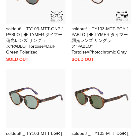
soldout! _ TY103-MTT-GNP [
soldout! _ TY103-MTT-PGY [
PABLO ] ◆ TYMER タイマー :
PABLO ] ◆ TYMER タイマー :
偏光レンズ サングラ
調光レンズ サングラ
ス"PABLO" Tortoise×Dark
ス"PABLO"
Green Polarized
Tortoise×Photochromic Gray
SOLD OUT
SOLD OUT
soldout! _ TY103-MTT-LGR [
soldout! _ TY103-MTT-DGR [