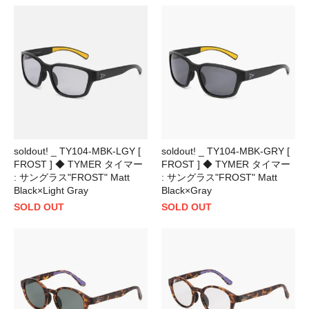
soldout! _ TY104-MBK-LGY [
soldout! _ TY104-MBK-GRY [
FROST ] ◆ TYMER タイマー
FROST ] ◆ TYMER タイマー
: サングラス"FROST" Matt
: サングラス"FROST" Matt
Black×Light Gray
Black×Gray
SOLD OUT
SOLD OUT