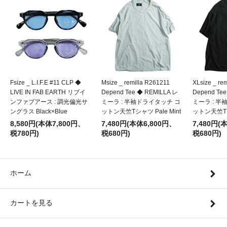
Fsize _ L.I.F.E #11 CLP ◆
Msize _ remilla R261211
XLsize _ re
LIVE IN FAB EARTH リブイ
Depend Tee ◆ REMILLA レ
Depend Te
ンファブアース : 調光偏光サ
ミーラ : 半袖ドライタッチ コ
ミーラ : 
ングラス Black×Blue
ットン天竺Tシャツ Pale Mint
ットン天竺Tシ
8,580円(本体7,800円、
7,480円(本体6,800円、
7,480円(
税780円)
税680円)
税680円)
ホーム
カートを見る