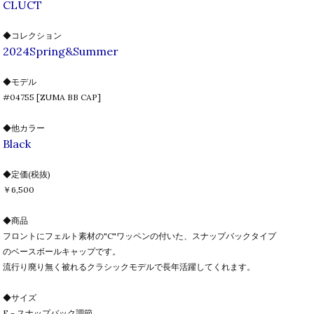
CLUCT
◆コレクション
2024Spring&Summer
◆モデル
#04755 [ZUMA BB CAP]
◆他カラー
Black
◆定価(税抜)
￥6,500
◆商品
フロントにフェルト素材の"C"ワッペンの付いた、スナップバックタイプ
のベースボールキャップです。
流行り廃り無く被れるクラシックモデルで長年活躍してくれます。
◆サイズ
F - スナップバック調節