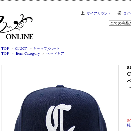
マイアカウント
ログ
TOP
>
CLUCT
>
キャップ/ハット
TOP
>
Item Category
>
ヘッドギア
s
C
S
特