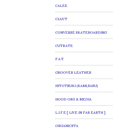
CALEE
CLUCT
CONVERSE SKATEBOARDING
CUTRATE
F.A.T.
GROOVER LEATHER
HITOTZUKI (KAMI,SASU)
HOOD ORG & MEDIA
L.I.F.E [ LIVE IN FAB EARTH ]
ORGANICSTA