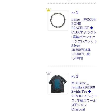
1
No.
Lsize _ #05304
BONE
BRACELET ◆
CLUCT クラクト
: 真鍮ボーンチェ
ーンブレスレット
Silver
18,700円(本体
17,000円、税
1,700円)
2
No.
M,XLsize _
remilla R261208
Swirls Tee ◆
REMILLA レミー
ラ : 半袖スワール
ズTシャツ
Charcoal