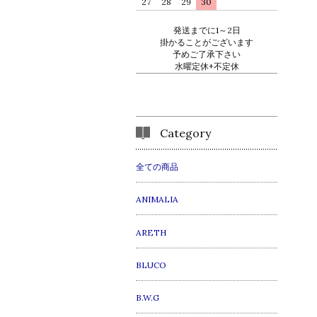
27
28
29
30
発送までに1～2日
掛かることがございます
予めご了承下さい
水曜定休+不定休
Category
全ての商品
ANIMALIA
ARETH
BLUCO
B.W.G