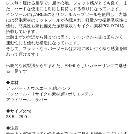
レス無く履ける足型で、履き心地、フィット感がとても良く、ま
た、ハードな使用にも対応し長持ちする作りになっています。
インソールにはAREthのオリジナルカップソールを使用し、内部
には発泡素材のミッドソールが内蔵され、軽量かつ振動吸収性に
優れ、防臭性も兼ね備えた振動吸収リサイクル素材POLIYOUを
搭載しています。
土踏まずの付近から踵までは固く、シャンクから先は柔らかく、
運動性にも優れた構造になっています。
そして、フラットなラバーソールは大地に吸い付く様な感覚を味
わって頂けます！
伝統的な靴製法から生まれた、AREthらしいカラーリングで魅せ
る一足です！
◆素材
アッパー - カウスエード,綿,ヘンプ
インソール - リサイクル素材,綿+ポリエステル
アウトソール - ラバー
◆サイズ(cm)
23.5～29.0
◆注意
画面上と実物では多少色具合が異なって見える場合もございます