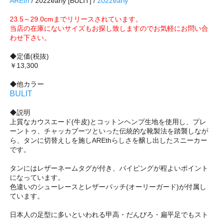
AREth
/ 2022early [BULIT] /
2022early
23.5～29.0cmまでリリースされています。
当店の在庫にないサイズもお探し致しますのでお気軽にお問い合
わせ下さい。
◆定価(税抜)
￥13,300
◆他カラー
BULIT
◆説明
上質なカウスエード(牛皮)とコットンヘンプ生地を使用し、プレ
ーントゥ、チャッカブーツといった伝統的な靴製法を踏襲しなが
ら、タンに切替えしを施しAREthらしさを醸し出したスニーカー
です。
タンにはレザーネームタグが付き、パイピングが程よいポイント
になっています。
色違いのシューレースとレザーパッチ(オーリーガード)が付属し
ています。
日本人の足型に多いといわれる甲高・だんびろ・扁平足でもスト