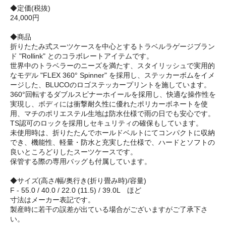
◆定価(税抜)
24,000円
◆商品
折りたたみ式スーツケースを中心とするトラベルラゲージブラン
ド "Rollink" とのコラボレートアイテムです。
世界中のトラベラーのニーズを満たす、スタイリッシュで実用的
なモデル "FLEX 360° Spinner" を採用し、ステッカーボムをイメ
ージした、BLUCOのロゴステッカープリントを施しています。
360°回転するダブルスピナーホイールを採用し、快適な操作性を
実現し、ボディには衝撃耐久性に優れたポリカーボネートを使
用、マチのポリエステル生地は防水仕様で雨の日でも安心です。
TS認可のロックを採用しセキュリティの確保もしています。
未使用時は、折りたたんでホールドベルトにてコンパクトに収納
でき、機能性、軽量・防水と充実した仕様で、ハードとソフトの
良いところどりしたスーツケースです。
保管する際の専用バッグも付属しています。
◆サイズ(高さ/幅/奥行き(折り畳み時)/容量)
F - 55.0 / 40.0 / 22.0 (11.5) / 39.0L ほど
寸法はメーカー表記です。
製産時に若干の誤差が出ている場合がございますがご了承下さ
い。