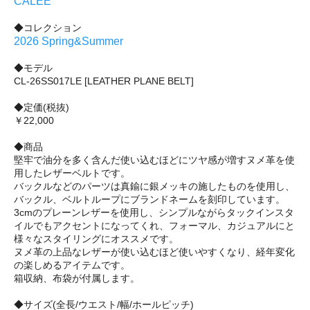
CALEE
◆コレクション
2026 Spring&Summer
◆モデル
CL-26SS017LE [LEATHER PLANE BELT]
◆定価(税抜)
￥22,000
◆商品
堅牢で油分を多く含んだ使い込むほどにツヤ感が増すヌメ革を使
用したレザーベルトです。
バックルなどのパーツは真鍮に銀メッキの施したものを使用し、
バックル、ベルトループにブランドネームを刻印しています。
3cmのプレーンレザーを使用し、シンプルながらタックインスタ
イルでもアクセントになってくれ、フォーマル、カジュアルにと
様々なスタイリングにオススメです。
ヌメ革の上品なレザーが使い込むほど使いやすくなり、経年変化
の楽しめるアイテムです。
箱収納、布袋が付属します。
◆サイズ(全長/ウエスト/幅/ホールピッチ)