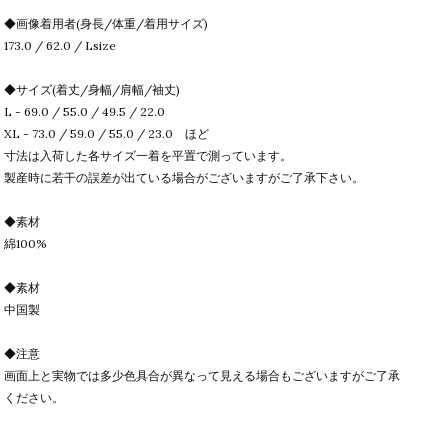
◆画像着用者(身長/体重/着用サイズ)
173.0 / 62.0 / Lsize
◆サイズ(着丈/身幅/肩幅/袖丈)
L - 69.0 / 55.0 / 49.5 / 22.0
XL - 73.0 / 59.0 / 55.0 / 23.0 ほど
寸法は入荷した各サイズ一着を平置で測っています。
製産時に若干の誤差が出ている場合がございますがご了承下さい。
◆素材
綿100%
◆素材
中国製
◆注意
画面上と実物では多少色具合が異なって見える場合もございますがご了承
ください。