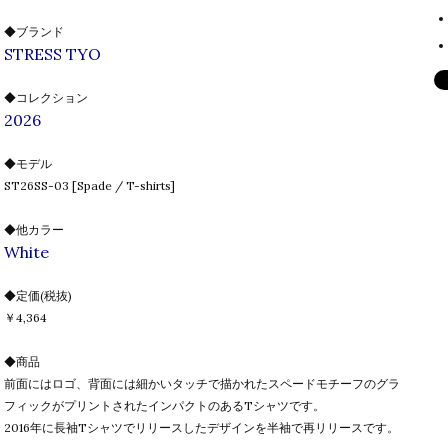
◆ブランド
STRESS TYO
◆コレクション
2026
◆モデル
ST26SS-03 [Spade / T-shirts]
◆他カラー
White
◆定価(税抜)
￥4,364
◆商品
前面にはロゴ、背面には細かいタッチで描かれたスペードモチーフのグラ
フィックがプリントされたインパクトのあるTシャツです。
2016年に長袖Tシャツでリリースしたデザインを半袖で再リリースです。