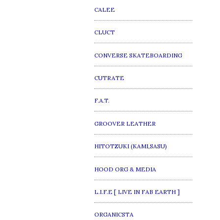
CALEE
CLUCT
CONVERSE SKATEBOARDING
CUTRATE
F.A.T.
GROOVER LEATHER
HITOTZUKI (KAMI,SASU)
HOOD ORG & MEDIA
L.I.F.E [ LIVE IN FAB EARTH ]
ORGANICSTA