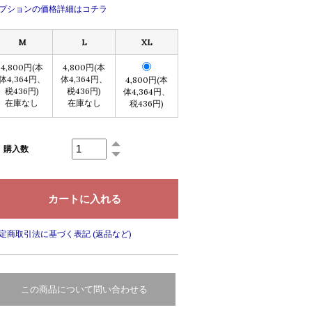
プションの価格詳細はコチラ
M
L
XL
4,800円(本
4,800円(本
体4,364円、
体4,364円、
4,800円(本
税436円)
税436円)
体4,364円、
在庫なし
在庫なし
税436円)
購入数
定商取引法に基づく表記 (返品など)
この商品について問い合わせる