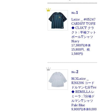
1
No.
Lsize _ #05247
CARDIFF TOPS
◆ CLUCT クラ
クト : 半袖フット
ボールTシャツ
Navy
17,380円(本体
15,800円、税
1,580円)
2
No.
M,XLsize _
R261206 コード
ドルマン七分Tee
◆ REMILLA レ
ミーラ : 7分袖ド
ルマンTシャツ
Pale Blue
9,900円(本体9,000