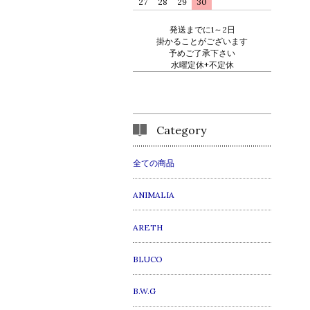
27
28
29
30
発送までに1～2日
掛かることがございます
予めご了承下さい
水曜定休+不定休
Category
全ての商品
ANIMALIA
ARETH
BLUCO
B.W.G