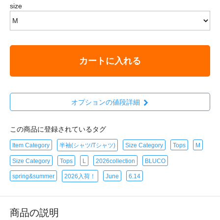
size
カートに入れる
オプションの値段詳細
この商品に登録されているタグ
Item Category
半袖(シャツ/Tシャツ)
Size Category
Tops
M
Size Category
Tops
L
2026collection
BLUCO
spring&summer
2026入荷！
June
6.14
商品の説明