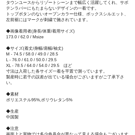
タウンユースからリゾートシーンまで幅広く活躍してくれ、サボ
テンラバーにもたまらないデザインの一着です。
トップボタンのないオープンカラー仕様、ボックスシルエット、
左前裾にはマークが刺繍で施されています。
◆画像着用者(身長/体重/着用サイズ)
173.0 / 62.0 / Msize
◆サイズ(着丈/身幅/肩幅/袖丈)
M - 74.5 / 58.0 / 49.0 / 28.5
L - 76.0 / 61.0 / 50.0 / 29.5
XL - 78.5 / 64.0 / 54.0 / 29.5 ほど
寸法は入荷した各サイズ一着を平置で測っています。
製産時に若干の誤差が出ている場合がございますがご了承下さ
い。
◆素材
ポリエステル95%,ポリウレタン5%
◆生産
中国製
◆注意
画面上と実物では多少色具合が異なって見える場合もございます