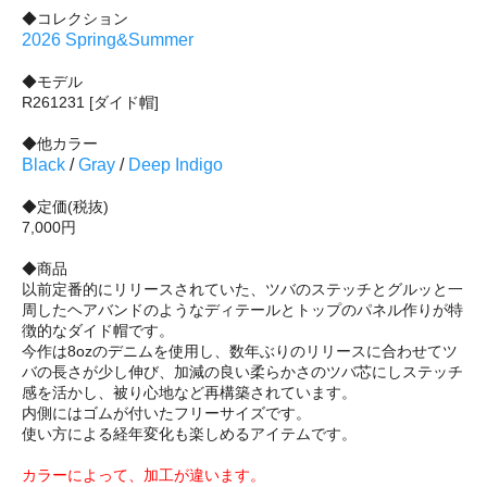
◆コレクション
2026 Spring&Summer
◆モデル
R261231 [ダイド帽]
◆他カラー
Black
/
Gray
/
Deep Indigo
◆定価(税抜)
7,000円
◆商品
以前定番的にリリースされていた、ツバのステッチとグルッと一
周したヘアバンドのようなディテールとトップのパネル作りが特
徴的なダイド帽です。
今作は8ozのデニムを使用し、数年ぶりのリリースに合わせてツ
バの長さが少し伸び、加減の良い柔らかさのツバ芯にしステッチ
感を活かし、被り心地など再構築されています。
内側にはゴムが付いたフリーサイズです。
使い方による経年変化も楽しめるアイテムです。
カラーによって、加工が違います。