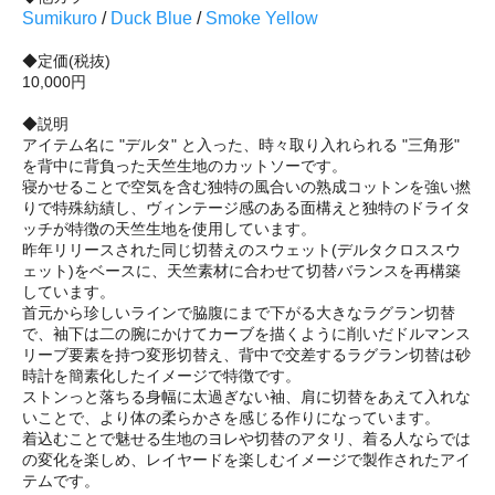
Sumikuro
/
Duck Blue
/
Smoke Yellow
◆定価(税抜)
10,000円
◆説明
アイテム名に "デルタ" と入った、時々取り入れられる "三角形"
を背中に背負った天竺生地のカットソーです。
寝かせることで空気を含む独特の風合いの熟成コットンを強い撚
りで特殊紡績し、ヴィンテージ感のある面構えと独特のドライタ
ッチが特徴の天竺生地を使用しています。
昨年リリースされた同じ切替えのスウェット(デルタクロススウ
ェット)をベースに、天竺素材に合わせて切替バランスを再構築
しています。
首元から珍しいラインで脇腹にまで下がる大きなラグラン切替
で、袖下は二の腕にかけてカーブを描くように削いだドルマンス
リーブ要素を持つ変形切替え、背中で交差するラグラン切替は砂
時計を簡素化したイメージで特徴です。
ストンっと落ちる身幅に太過ぎない袖、肩に切替をあえて入れな
いことで、より体の柔らかさを感じる作りになっています。
着込むことで魅せる生地のヨレや切替のアタリ、着る人ならでは
の変化を楽しめ、レイヤードを楽しむイメージで製作されたアイ
テムです。