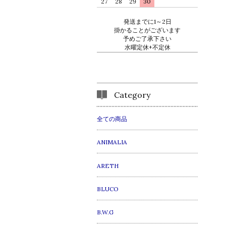
27
28
29
30
発送までに1～2日
掛かることがございます
予めご了承下さい
水曜定休+不定休
Category
全ての商品
ANIMALIA
ARETH
BLUCO
B.W.G