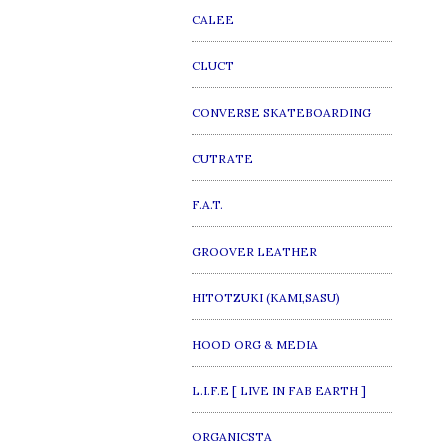
CALEE
CLUCT
CONVERSE SKATEBOARDING
CUTRATE
F.A.T.
GROOVER LEATHER
HITOTZUKI (KAMI,SASU)
HOOD ORG & MEDIA
L.I.F.E [ LIVE IN FAB EARTH ]
ORGANICSTA