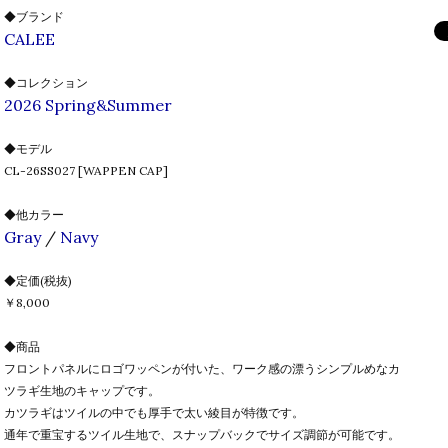
◆ブランド
CALEE
◆コレクション
2026 Spring&Summer
◆モデル
CL-26SS027 [WAPPEN CAP]
◆他カラー
Gray
/
Navy
◆定価(税抜)
￥8,000
◆商品
フロントパネルにロゴワッペンが付いた、ワーク感の漂うシンプルめなカ
ツラギ生地のキャップです。
カツラギはツイルの中でも厚手で太い綾目が特徴です。
通年で重宝するツイル生地で、スナップバックでサイズ調節が可能です。