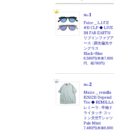
1
No.
Fsize _ L.I.F.E
#11 CLP ◆ LIVE
IN FAB EARTH
リブインファブア
ース : 調光偏光サ
ングラス
Black×Blue
8,580円(本体7,800
円、税780円)
2
No.
Msize _ remilla
R261211 Depend
Tee ◆ REMILLA
レミーラ : 半袖ド
ライタッチ コッ
トン天竺Tシャツ
Pale Mint
7,480円(本体6,800