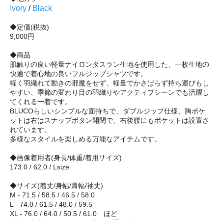
Ivory
/
Black
◆定価(税抜)
9,000円
◆商品
肌触りの良い軽量ナイロンタスラン生地を使用した、一枚生地の
快適で着心地の良いフルジップシャツです。
軽く羽織れて動きの邪魔をせず、軽量でかさばらず持ち運びもし
やすい、季節の変わり目の羽織りやアクティブシーンでも活躍し
てくれる一着です。
BLUCOらしいシンプルな面持ちで、ダブルジップ仕様、胸ポケ
ットは右はスナップボタン開閉で、右後腰にもポケットは設置さ
れています。
多様なスタイルを楽しめる万能なアイテムです。
◆画像着用者(身長/体重/着用サイズ)
173.0 / 62.0 / Lsize
◆サイズ(着丈/身幅/肩幅/袖丈)
M - 71.5 / 58.5 / 46.5 / 58.0
L - 74.0 / 61.5 / 48.0 / 59.5
XL - 76.0 / 64.0 / 50.5 / 61.0 ほど