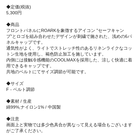
◆定価(税抜)
5,300円
◆商品
フロントパネルにROARKを象徴するアイコン "セーフキャン
プ"とロゴを組み合わせたデザインが刺繍で施された、浅めの6パ
ネルキャップです。
通気性がよく、ライトでストレッチ性のあるリネンライクなコッ
トン生地を使用し、褐色防止加工を施しています。
内側には接触冷感機能のCOOLMAXを採用した、涼しく快適に着
用できるキャップです。
共地のベルトにてサイズ調節が可能です。
◆サイズ
F - ベルト調節
◆素材 / 生産
綿99%,ナイロン1% / 中国製
◆注意
画面上と実物では多少色具合が異なって見える場合もございます
がご了承ください。