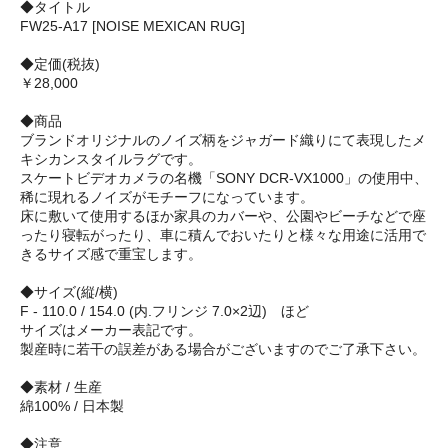
◆タイトル
FW25-A17 [NOISE MEXICAN RUG]
◆定価(税抜)
￥28,000
◆商品
ブランドオリジナルのノイズ柄をジャガード織りにて表現したメ
キシカンスタイルラグです。
スケートビデオカメラの名機「SONY DCR-VX1000」の使用中、
稀に現れるノイズがモチーフになっています。
床に敷いて使用するほか家具のカバーや、公園やビーチなどで座
ったり寝転がったり、車に積んでおいたりと様々な用途に活用で
きるサイズ感で重宝します。
◆サイズ(縦/横)
F - 110.0 / 154.0 (内.フリンジ 7.0×2辺) ほど
サイズはメーカー表記です。
製産時に若干の誤差がある場合がございますのでご了承下さい。
◆素材 / 生産
綿100% / 日本製
◆注意