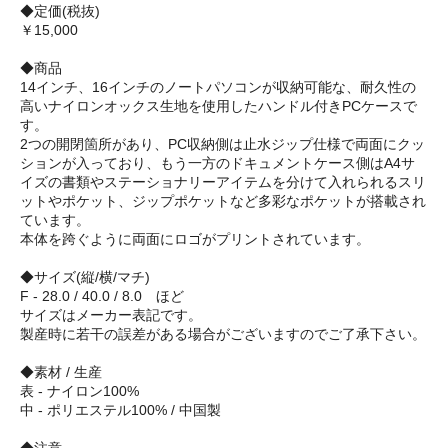
◆定価(税抜)
￥15,000
◆商品
14インチ、16インチのノートパソコンが収納可能な、耐久性の
高いナイロンオックス生地を使用したハンドル付きPCケースで
す。
2つの開閉箇所があり、PC収納側は止水ジップ仕様で両面にクッ
ションが入っており、もう一方のドキュメントケース側はA4サ
イズの書類やステーショナリーアイテムを分けて入れられるスリ
ットやポケット、ジップポケットなど多彩なポケットが搭載され
ています。
本体を跨ぐように両面にロゴがプリントされています。
◆サイズ(縦/横/マチ)
F - 28.0 / 40.0 / 8.0 ほど
サイズはメーカー表記です。
製産時に若干の誤差がある場合がございますのでご了承下さい。
◆素材 / 生産
表 - ナイロン100%
中 - ポリエステル100% / 中国製