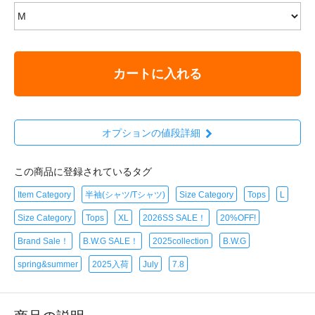
カートに入れる
オプションの値段詳細
この商品に登録されているタグ
Item Category
半袖(シャツ/Tシャツ)
Size Category
Tops
L
Size Category
Tops
XL
2026SS SALE！
20%OFF!
Brand Sale！
B.W.G SALE！
2025collection
B.W.G
spring&summer
2025入荷
July
7.8