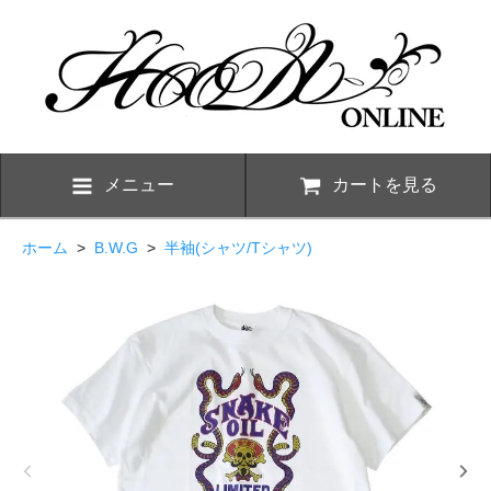
メニュー
カートを見る
ホーム
>
B.W.G
>
半袖(シャツ/Tシャツ)