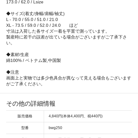
173.0 / 62.0 / Lsize
◆サイズ(着丈/身幅/肩幅/袖丈)
L - 70.0 / 55.0 / 51.0 / 21.0
XL - 73.5 / 59.0 / 52.0 / 24.0 ほど
寸法は入荷した各サイズ一着を平置で測っています。
製産時に若干の誤差が出ている場合がございますがご了承下さ
い。
◆素材/生産
綿100% / ベトナム製,中国製
◆注意
画面上と実物では多少色具合が異なって見える場合もございます
がご了承ください。
その他の詳細情報
販売価格
4,840円(本体4,400円、税440円)
型番
bwg250