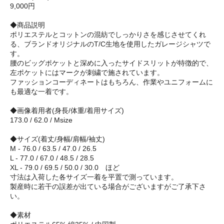
9,000円
◆商品説明
ポリエステルとコットンの混紡でしっかりさを感じさせてくれ
る、ブランドオリジナルのT/C生地を使用したガレージシャツで
す。
腰のビッグポケットと深めに入ったサイドスリットが特徴的で、
左ポケットにはマークが刺繍で施されています。
ファッションコーディネートはもちろん、作業やユニフォームに
も最適な一着です。
◆画像着用者(身長/体重/着用サイズ)
173.0 / 62.0 / Msize
◆サイズ(着丈/身幅/肩幅/袖丈)
M - 76.0 / 63.5 / 47.0 / 26.5
L - 77.0 / 67.0 / 48.5 / 28.5
XL - 79.0 / 69.5 / 50.0 / 30.0 ほど
寸法は入荷した各サイズ一着を平置で測っています。
製産時に若干の誤差が出ている場合がございますがご了承下さ
い。
◆素材