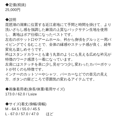
◆定価(税抜)
25,000円
◆説明
琵琶湖の湖東に位置する近江産地にて手間と時間を掛けて、より
洗いざらし感を強調した麻混の上質なバックサテン生地を使用
し、裏地はボア仕様になったベストです。
左右のポケット口やアームホール、衿から身頃をグルッと一周パ
イピングでくるむことで、全体の縁感やステッチ感が良く、経年
変化も楽しめそうです。
衿はスタンドカラーとも違う丸首のようにも見える広めな衿元が
特徴のワーク感漂う一着になっています。
左肩にはステッチを表に少し見せつつ少し変わったカバーポケッ
トが付くのも特徴です。
インナーのカットソーやシャツ、パーカーなどでの首元の見え
方、ボタンの留どころで雰囲気の変わるアイテムです。
◆画像着用者(身長/体重/着用サイズ)
173.0 / 62.0 / Lsize
◆サイズ(着丈/身幅/肩幅)
M - 64.5 / 55.0 / 45.5
L - 67.0 / 57.0 / 47.0 ほど