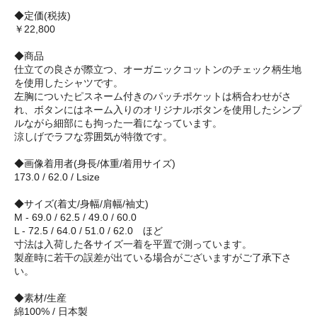
◆定価(税抜)
￥22,800
◆商品
仕立ての良さが際立つ、オーガニックコットンのチェック柄生地
を使用したシャツです。
左胸についたピスネーム付きのパッチポケットは柄合わせがさ
れ、ボタンにはネーム入りのオリジナルボタンを使用したシンプ
ルながら細部にも拘った一着になっています。
涼しげでラフな雰囲気が特徴です。
◆画像着用者(身長/体重/着用サイズ)
173.0 / 62.0 / Lsize
◆サイズ(着丈/身幅/肩幅/袖丈)
M - 69.0 / 62.5 / 49.0 / 60.0
L - 72.5 / 64.0 / 51.0 / 62.0 ほど
寸法は入荷した各サイズ一着を平置で測っています。
製産時に若干の誤差が出ている場合がございますがご了承下さ
い。
◆素材/生産
綿100% / 日本製