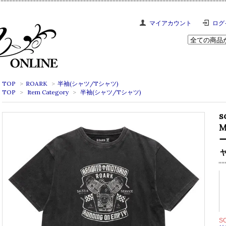
マイアカウント
ログ
TOP
>
ROARK
>
半袖(シャツ/Tシャツ)
TOP
>
Item Category
>
半袖(シャツ/Tシャツ)
s
M
ャ
S