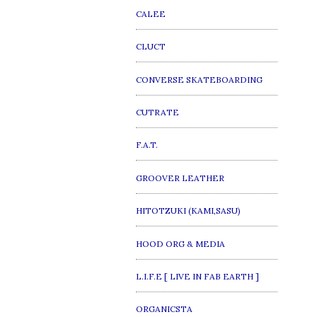
CALEE
CLUCT
CONVERSE SKATEBOARDING
CUTRATE
F.A.T.
GROOVER LEATHER
HITOTZUKI (KAMI,SASU)
HOOD ORG & MEDIA
L.I.F.E [ LIVE IN FAB EARTH ]
ORGANICSTA