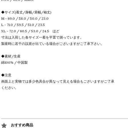
◆サイズ(着丈/身幅/肩幅/袖丈)
M - 69.0 / 58.0 / 50.0 / 23.0
L - 71.0 / 59.5 / 51.0 / 23.5
XL - 72.0 / 60.5 / 53.0 / 24.5 ほど
寸法は入荷した各サイズ一着を平置で測っています。
製産時に若干の誤差が出ている場合がございますがご了承下さい。
◆素材/生産
綿100% / 中国製
◆注意
画面上と実物では多少色具合が異なって見える場合もございますがご了承
ください。
おすすめ商品