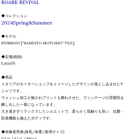
ROARK REVIVAL
◆コレクション
2024Spring&Summer
◆モデル
RTJM1000 ["BANDITO MOTORIO" TEE]
◆定価(税抜)
5,800円
◆商品
イタリアのモーターショップをイメージしたデザインが落とし込まれたT
シャツです。
ウォッシュ加工が施されプリントも擦れさせた、ヴィンテージの雰囲気を
醸し出した一着になっています。
大き過ぎずリラックスしたシルエットで、柔らかく肌触りも良い、抗菌・
防臭機能も備えたボディです。
◆画像着用者(身長/体重/着用サイズ)
173.0 / 62.0 / Msize