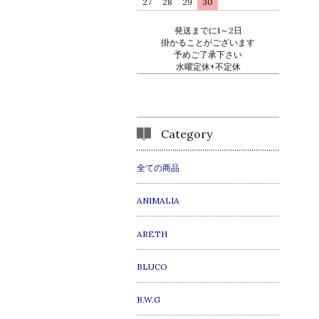
27
28
29
30
発送までに1～2日
掛かることがございます
予めご了承下さい
水曜定休+不定休
Category
全ての商品
ANIMALIA
ARETH
BLUCO
B.W.G