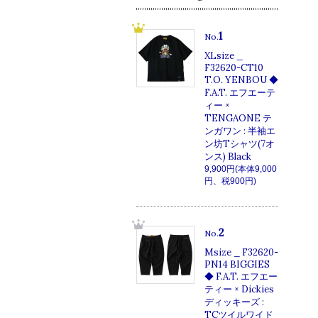
1
No.
XLsize _
F32620-CT10
T.O. YENBOU ◆
F.A.T. エフエーテ
ィー ×
TENGAONE テ
ンガワン : 半袖エ
ン坊Tシャツ(7オ
ンス) Black
9,900円(本体9,000
円、税900円)
2
No.
Msize _ F32620-
PN14 BIGGIES
◆ F.A.T. エフエー
ティー × Dickies
ディッキーズ :
TCツイルワイド