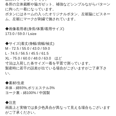
各所の立体裁断や脇ガゼット、補強などシンプルながらパターン
に拘った一着になっています。
ボタンにはネームの入ったオリジナルボタン、左裾脇にピスネー
ム、左裾にマークが刺繍で施されています。
◆画像着用者(身長/体重/着用サイズ)
173.0 / 59.0 / Lsize
◆サイズ(着丈/身幅/肩幅/袖丈)
M - 72.5 / 55.0 / 43.0 / 59.0
L - 74.5 / 56.5 / 45.5 / 61.5
XL - 75.0 / 60.0 / 48.0 / 63.0 ほど
寸法は入荷した各サイズ一着を平置で測っています。
製産時に若干の誤差が出ている場合がございますがご了承下さ
い。
◆素材/生産
本体 - 綿93%,ポリエステル3%
ヨーク裏 - 綿100% / 中国製
◆注意
画面上と実物では多少色具合が異なって見える場合もございます
がご了承ください。