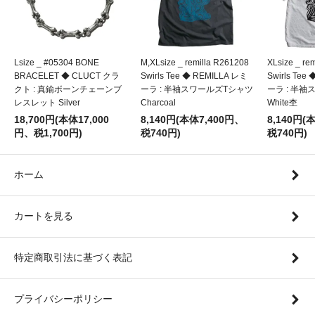
Lsize _ #05304 BONE
M,XLsize _ remilla R261208
XLsize _ re
BRACELET ◆ CLUCT クラ
Swirls Tee ◆ REMILLA レミ
Swirls Tee
クト : 真鍮ボーンチェーンブ
ーラ : 半袖スワールズTシャツ
ーラ : 半
レスレット Silver
Charcoal
White杢
18,700円(本体17,000
8,140円(本体7,400円、
8,140円(
円、税1,700円)
税740円)
税740円)
ホーム
カートを見る
特定商取引法に基づく表記
プライバシーポリシー